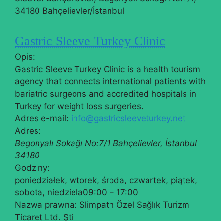
34180 Bahçelievler/İstanbul
Gastric Sleeve Turkey Clinic
Opis:
Gastric Sleeve Turkey Clinic is a health tourism
agency that connects international patients with
bariatric surgeons and accredited hospitals in
Turkey for weight loss surgeries.
Adres e-mail:
info@gastricsleeveturkey.net
Adres:
Begonyalı Sokağı No:7/1
Bahçelievler
,
İstanbul
34180
Godziny:
poniedziałek, wtorek, środa, czwartek, piątek,
sobota, niedziela
09:00 – 17:00
Nazwa prawna:
Slimpath Özel Sağlık Turizm
Ticaret Ltd. Şti