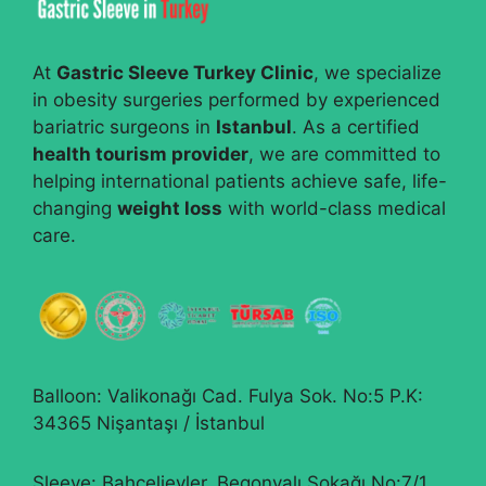
At
Gastric Sleeve Turkey Clinic
, we specialize
in obesity surgeries performed by experienced
bariatric surgeons in
Istanbul
. As a certified
health tourism provider
, we are committed to
helping international patients achieve safe, life-
changing
weight loss
with world-class medical
care.
Balloon: Valikonağı Cad. Fulya Sok. No:5 P.K:
34365 Nişantaşı / İstanbul
Sleeve: Bahçelievler, Begonyalı Sokağı No:7/1,