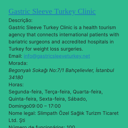
Gastric Sleeve Turkey Clinic
Descrição:
Gastric Sleeve Turkey Clinic is a health tourism
agency that connects international patients with
bariatric surgeons and accredited hospitals in
Turkey for weight loss surgeries.
Email:
info@gastricsleeveturkey.net
Morada:
Begonyalı Sokağı No:7/1
Bahçelievler
,
İstanbul
34180
Horas:
Segunda-feira, Terça-feira, Quarta-feira,
Quinta-feira, Sexta-feira, Sábado,
Domingo
09:00 – 17:00
Nome legal:
Slimpath Özel Sağlık Turizm Ticaret
Ltd. Şti
Número de funcionários:
100