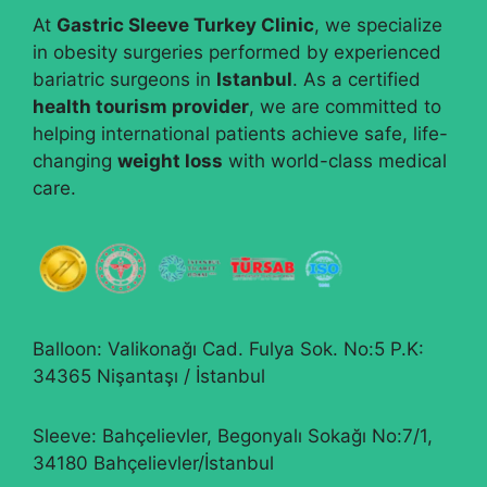
At
Gastric Sleeve Turkey Clinic
, we specialize
in obesity surgeries performed by experienced
bariatric surgeons in
Istanbul
. As a certified
health tourism provider
, we are committed to
helping international patients achieve safe, life-
changing
weight loss
with world-class medical
care.
Balloon: Valikonağı Cad. Fulya Sok. No:5 P.K:
34365 Nişantaşı / İstanbul
Sleeve: Bahçelievler, Begonyalı Sokağı No:7/1,
34180 Bahçelievler/İstanbul