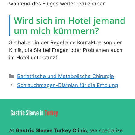
während des Fluges weiter reduzierbar.
Wird sich im Hotel jemand
um mich kümmern?
Sie haben in der Regel eine Kontaktperson der
Klinik, die Sie bei Fragen oder Problemen auch
im Hotel unterstützt.
Kategorien
Bariatrische und Metabolische Chirurgie
Schlauchmagen-Diätplan für die Erholung
At
Gastric Sleeve Turkey Clinic
, we specialize