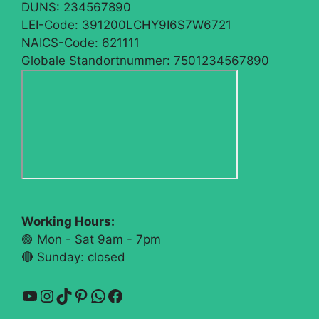
DUNS:
234567890
LEI-Code:
391200LCHY9I6S7W6721
NAICS-Code:
621111
Globale Standortnummer:
7501234567890
Working Hours:
🟢 Mon - Sat 9am - 7pm
🔴​ Sunday: closed
YouTube
Instagram
TikTok
Pinterest
WhatsApp
Facebook