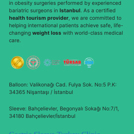
in obesity surgeries performed by experienced
bariatric surgeons in
Istanbul
. As a certified
health tourism provider
, we are committed to
helping international patients achieve safe, life-
changing
weight loss
with world-class medical
care.
Balloon: Valikonağı Cad. Fulya Sok. No:5 P.K:
34365 Nişantaşı / İstanbul
Sleeve: Bahçelievler, Begonyalı Sokağı No:7/1,
34180 Bahçelievler/İstanbul