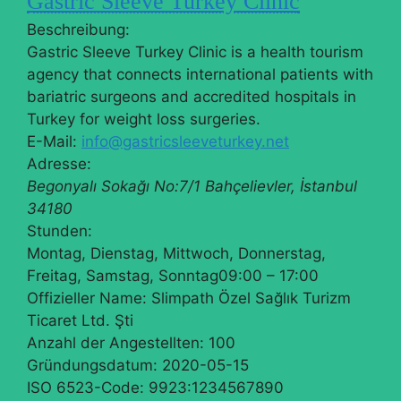
Gastric Sleeve Turkey Clinic
Beschreibung:
Gastric Sleeve Turkey Clinic is a health tourism
agency that connects international patients with
bariatric surgeons and accredited hospitals in
Turkey for weight loss surgeries.
E-Mail:
info@gastricsleeveturkey.net
Adresse:
Begonyalı Sokağı No:7/1
Bahçelievler
,
İstanbul
34180
Stunden:
Montag, Dienstag, Mittwoch, Donnerstag,
Freitag, Samstag, Sonntag
09:00 – 17:00
Offizieller Name:
Slimpath Özel Sağlık Turizm
Ticaret Ltd. Şti
Anzahl der Angestellten:
100
Gründungsdatum:
2020-05-15
ISO 6523-Code:
9923:1234567890