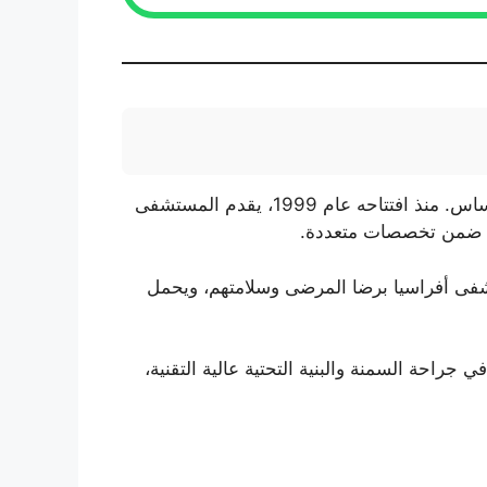
يقع مستشفى أفراسيا في إسطنبول، وهو مستشفى خاص متكامل تم تصميمه وإنشاؤه كمرفق طبي حديث من الأساس. منذ افتتاحه عام 1999، يقدم المستشفى
ن 50 طبيبًا متخصصًا وذو خبرة. يلتزم مستشفى أفراسيا برضا المرضى وسلامتهم، ويحمل
احة السمنة والبنية التحتية عالية التقنية،